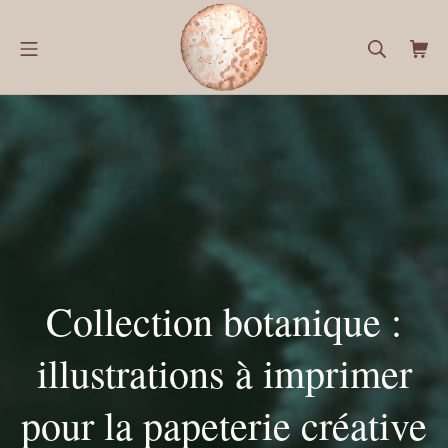
Aller
au
Menu mobile
Recherch
Pan
contenu
Les curiosités de Flo
Collection botanique :
illustrations à imprimer
pour la papeterie créative