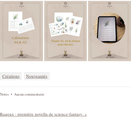
Créations
Nouveautés
sur
Notes
•
Aucun commentaire
Collection
botanique
:
Navigation
Rageux : première novella de science-fantasy. »
illustrations
de
à
imprimer