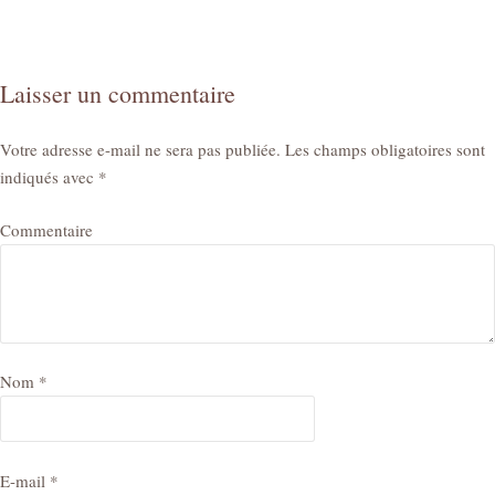
l’article
pour
la
papeterie
Laisser un commentaire
créative
!
Votre adresse e-mail ne sera pas publiée.
Les champs obligatoires sont
indiqués avec
*
Commentaire
Nom
*
E-mail
*