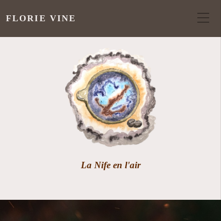
FLORIE VINE
La Nife en l'air