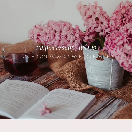
Édifice créatif | BN149
POSTED ON
10/03/2021
BY
FLORIETELLER