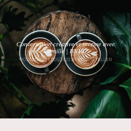
Conversation créative et sereine avec
Camille | BN187
POSTED ON
17/05/2023
BY
FLORIETELLER