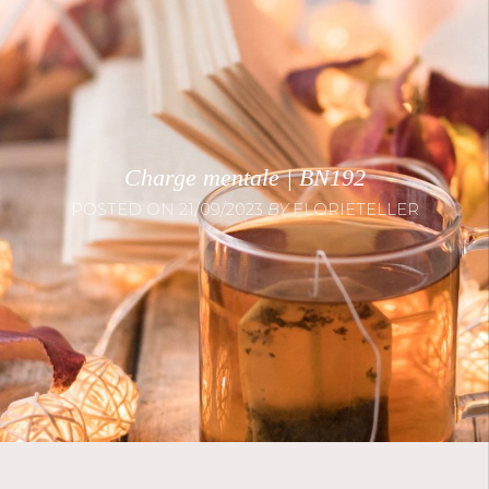
Charge mentale | BN192
POSTED ON
21/09/2023
BY
FLORIETELLER