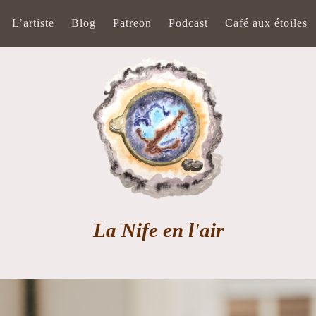
L’artiste
Blog
Patreon
Podcast
Café aux étoiles
La Nife en l'air