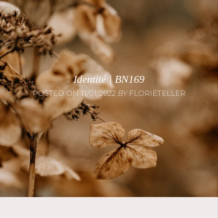
Identité | BN169
POSTED ON
11/01/2022
BY
FLORIETELLER