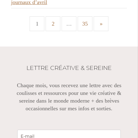
journaux d’avril
Next
1
2
…
35
»
P
Page
o
s
LETTRE CRÉATIVE & SEREINE
t
s
Chaque mois, vous recevez une lettre avec des
coulisses et ressources pour une vie créative &
n
sereine dans le monde moderne + des brèves
a
occasionnelles sur mes infos et sorties.
v
i