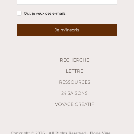
g
Oui, je veux des e-mails !
a
Je m'inscris
t
i
o
RECHERCHE
n
LETTRE
RESSOURCES
24 SAISONS
VOYAGE CRÉATIF
Copyright © 2026 · All Rights Reserved · Florie Vine