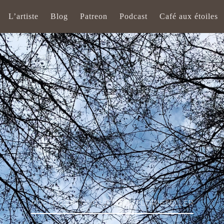
L’artiste
Blog
Patreon
Podcast
Café aux étoiles
POSTED ON
06/02/2020
BY
FLORIETELLER