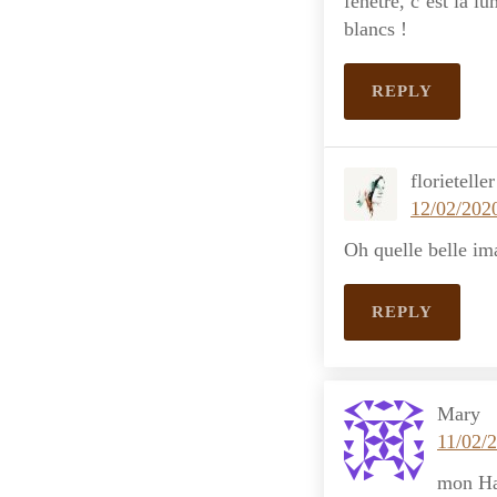
fenêtre, c’est la l
blancs !
REPLY
florieteller
12/02/202
Oh quelle belle im
REPLY
Mary
11/02/
mon Haï