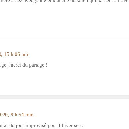
umière assez aveuglante et blanche du soleil qui passent à trave
0, 15 h 06 min
age, merci du partage !
2020, 9 h 54 min
ku du jour improvisé pour l’hiver sec :