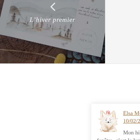
L’hiver premier
Elsa M
10/02/
Mon hiv