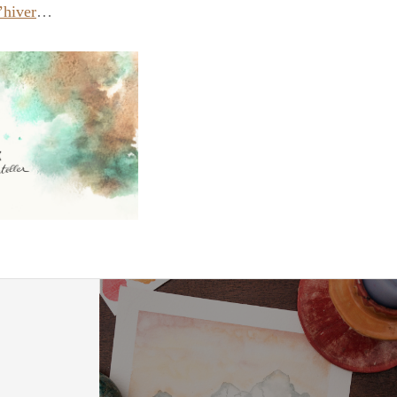
’hiver
…