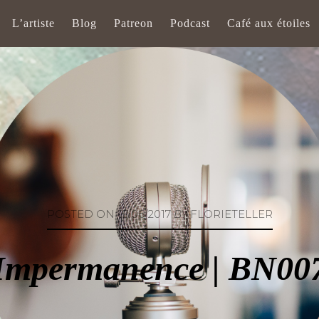
L’artiste
Blog
Patreon
Podcast
Café aux étoiles
POSTED ON
15/06/2017
BY
FLORIETELLER
Impermanence | BN00