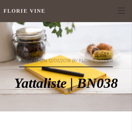
FLORIE VINE
POSTED ON
12/03/2018
BY
FLORIETELLER
Yattaliste | BN038