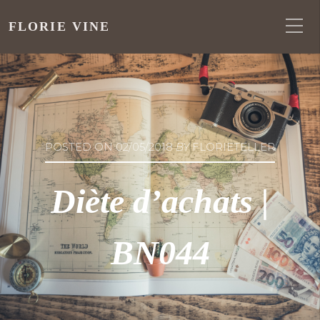
FLORIE VINE
POSTED ON
02/05/2018
BY
FLORIETELLER
Diète d’achats |
BN044