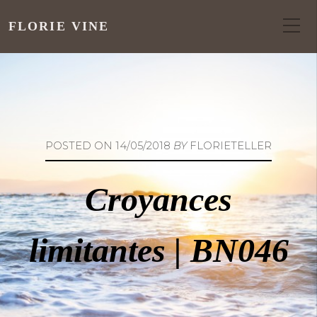
FLORIE VINE
POSTED ON
14/05/2018
BY
FLORIETELLER
Croyances
limitantes | BN046