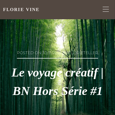
FLORIE VINE
POSTED ON
30/11/2018
BY
FLORIETELLER
Le voyage créatif |
BN Hors Série #1