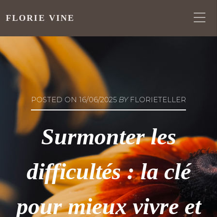
FLORIE VINE
POSTED ON
16/06/2025
BY
FLORIETELLER
Surmonter les
difficultés : la clé
pour mieux vivre et