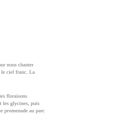
our nous chanter
le ciel franc. La
des floraisons
 les glycines, puis
aque promenade au parc