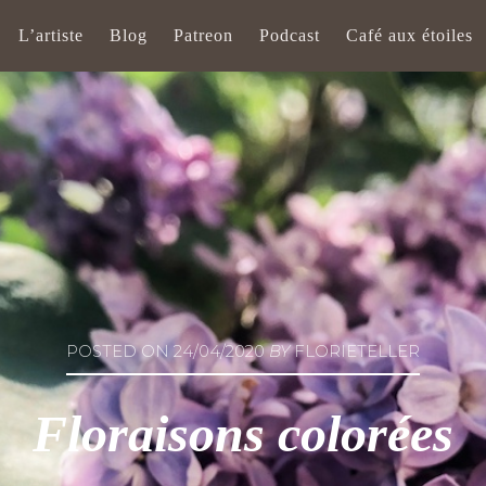
L’artiste
Blog
Patreon
Podcast
Café aux étoiles
POSTED ON
24/04/2020
BY
FLORIETELLER
Floraisons colorées