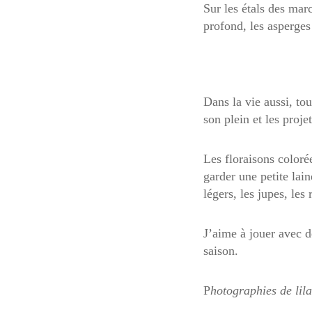
Sur les étals des mar
profond, les asperge
Dans la vie aussi, to
son plein et les proje
Les floraisons colorée
garder une petite lain
légers, les jupes, les 
J’aime à jouer avec d
saison.
P
hotographies de lila