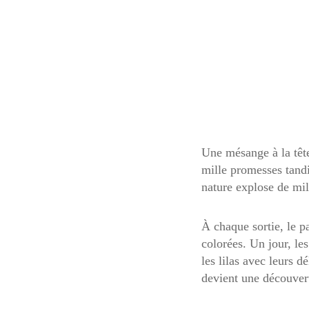
Une mésange à la tête
mille promesses tandi
nature explose de mill
À chaque sortie, le p
colorées. Un jour, le
les lilas avec leurs d
devient une découver