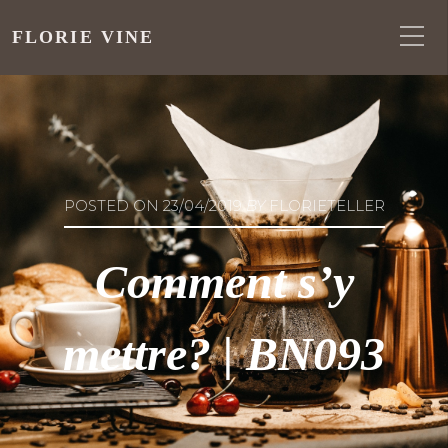
FLORIE VINE
POSTED ON
23/04/2019
BY
FLORIETELLER
Comment s’y
mettre? | BN093