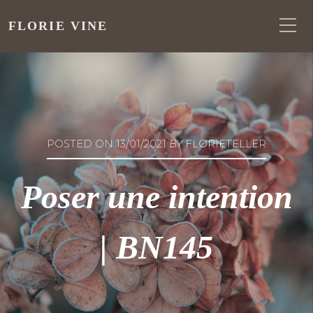
FLORIE VINE
POSTED ON
13/01/2021
BY
FLORIETELLER
Poser une intention
| BN145