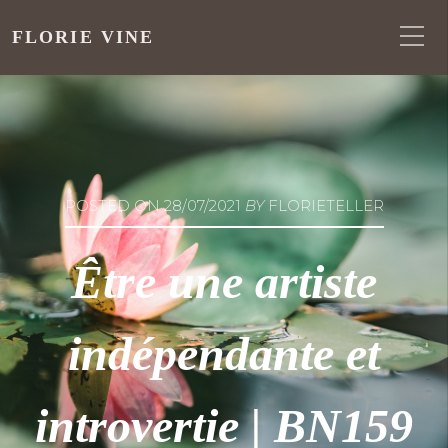
FLORIE VINE
POSTED ON
28/07/2021
BY
FLORIETELLER
Être une artiste
indépendante et
introvertie | BN159