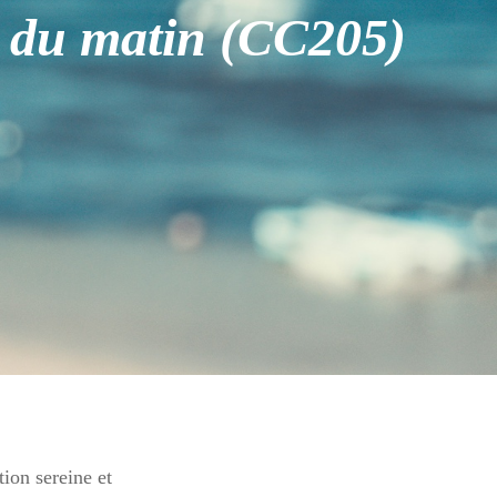
é du matin (CC205)
tion sereine et