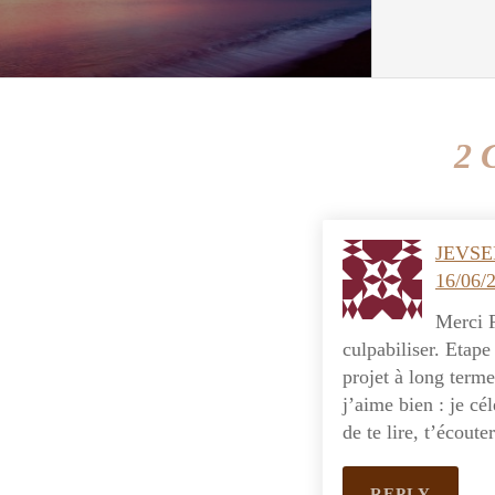
2 
JEVSE
16/06/
Merci F
culpabiliser. Etape
projet à long term
j’aime bien : je cé
de te lire, t’écoute
REPLY