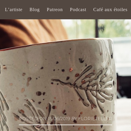
L’artiste
Blog
Patreon
Podcast
Café aux étoiles
POSTED ON
15/06/2019
BY
FLORIETELLER