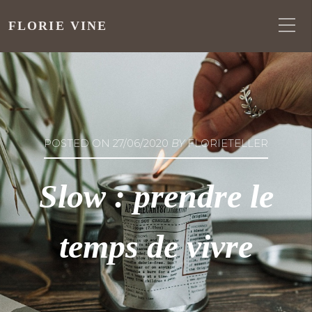
FLORIE VINE
POSTED ON
27/06/2020
BY
FLORIETELLER
Slow : prendre le
temps de vivre