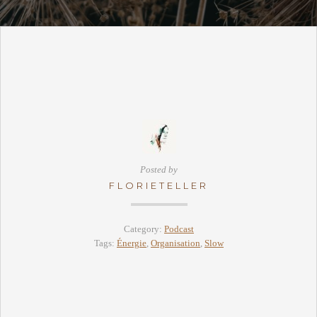
Posted by
FLORIETELLER
Category:
Podcast
Tags:
Énergie
,
Organisation
,
Slow