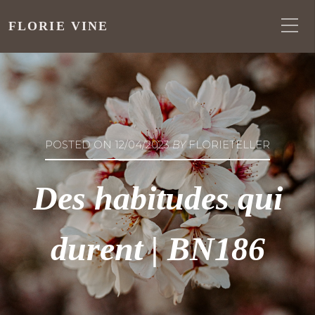
FLORIE VINE
POSTED ON
12/04/2023
BY
FLORIETELLER
Des habitudes qui
durent | BN186