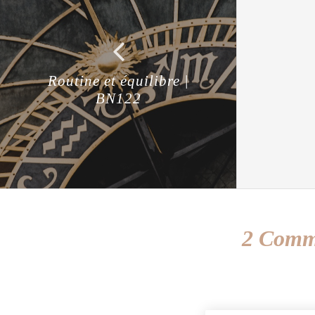
Routine et équilibre |
BN122
2 Comme