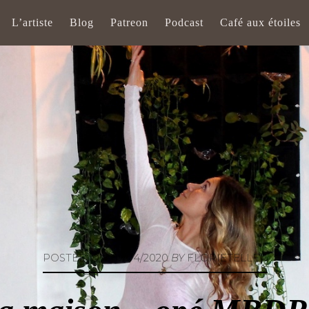
L’artiste
Blog
Patreon
Podcast
Café aux étoiles
POSTED ON
07/04/2020
BY
FLORIETELLER