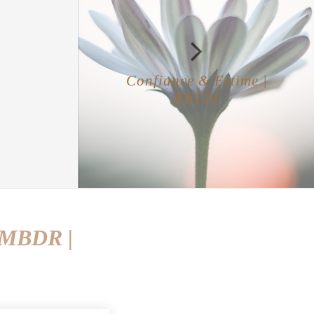
Confiance & Estime |
BN124
é MBDR |